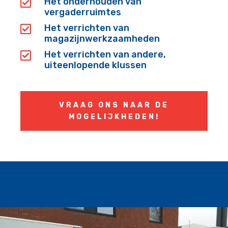
Het onderhouden van

vergaderruimtes
Het verrichten van

magazijnwerkzaamheden
Het verrichten van andere,

uiteenlopende klussen
VRAAG ONS NAAR DE
MOGELIJKHEDEN!