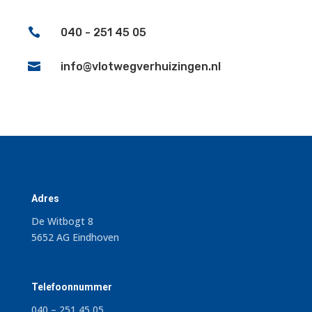

040 - 251 45 05

info@vlotwegverhuizingen.nl
Adres
De Witbogt 8
5652 AG Eindhoven
Telefoonnummer
040 – 251 45 05